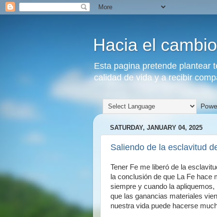
Hacia el cambio
Esta pagina pretende plantear 
calidad de vida y a recibir comp
Powe
SATURDAY, JANUARY 04, 2025
Saliendo de la esclavitud d
Tener Fe me liberó de la esclavi
la conclusión de que La Fe hace
siempre y cuando la apliquemos, 
que las ganancias materiales vien
nuestra vida puede hacerse muc