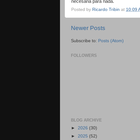
necesaria para nada.
Posted by
Ricardo Tribin
at
10:09 
Newer Posts
Subscribe to:
Posts (Atom)
FOLLOWERS
BLOG ARCHIVE
►
2026
(30)
►
2025
(52)