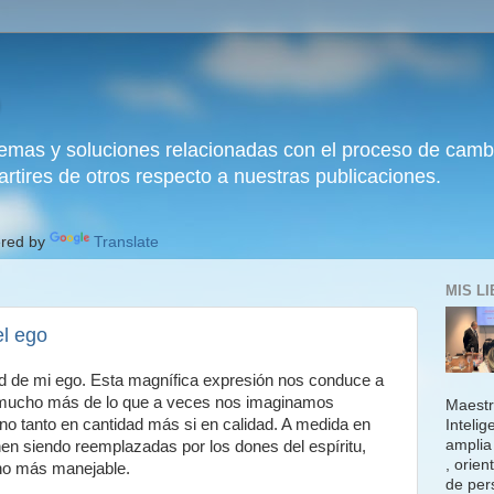
temas y soluciones relacionadas con el proceso de camb
artires de otros respecto a nuestras publicaciones.
red by
Translate
MIS L
el ego
tud de mi ego. Esta magnífica expresión nos conduce a
 mucho más de lo que a veces nos imaginamos
Maestri
no tanto en cantidad más si en calidad. A medida en
Inteli
amplia 
en siendo reemplazadas por los dones del espíritu,
, orie
ho más manejable.
de per