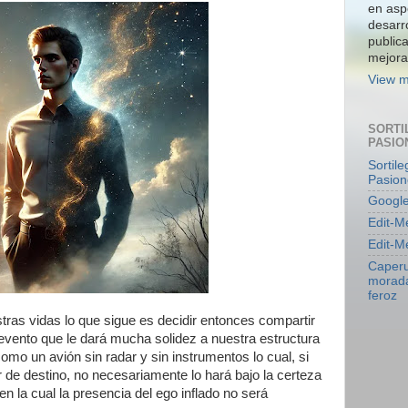
en asp
desarro
publica
mejor
View m
SORTI
PASIO
Sortile
Pasion
Googl
Edit-M
Edit-M
Caperu
morada
feroz
tras vidas lo que sigue es decidir entonces compartir
evento que le dará mucha solidez a nuestra estructura
como un avión sin radar y sin instrumentos lo cual, si
r de destino, no necesariamente lo hará bajo la certeza
en la cual la presencia del ego inflado no será