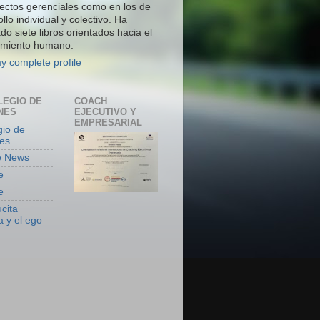
ectos gerenciales como en los de
llo individual y colectivo. Ha
do siete libros orientados hacia el
amiento humano.
y complete profile
LEGIO DE
COACH
NES
EJECUTIVO Y
EMPRESARIAL
gio de
es
e News
e
e
cita
 y el ego